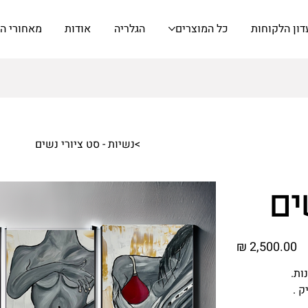
דון הלקוחות
כל המוצרים
הגלריה
אודות
מאחורי ה
>
נשיות - סט ציורי נשים
ים
מחיר
ות.
ק .