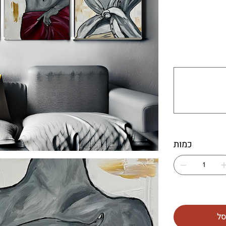
עד
500
תווים.
כמות
סל