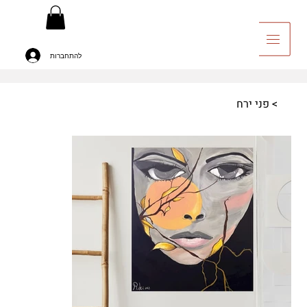
להתחברות
יה לאומנות
>
פני ירח