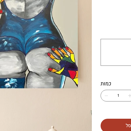
עד
500
תווים.
כמות
סל