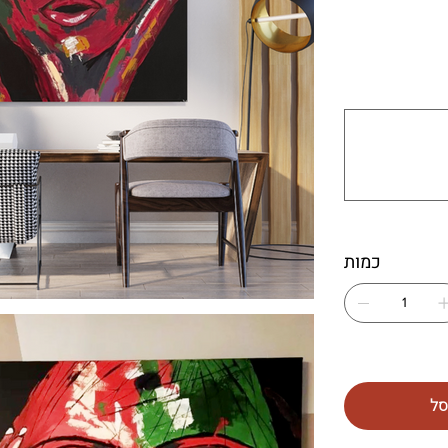
עד
500
תווים.
כמות
סל