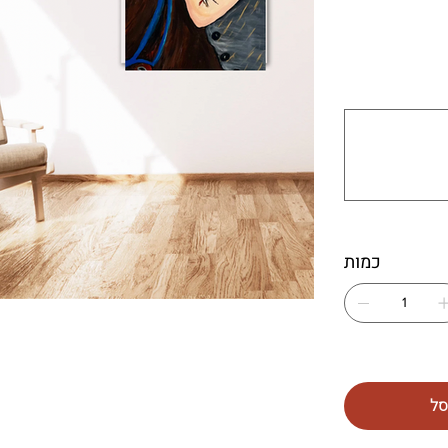
עד
500
תווים.
כמות
סל