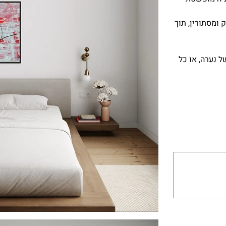
 ומסתורין, תוך
 נערה, או כל
עד
500
תווים.