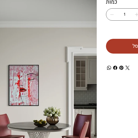
כמות
סל