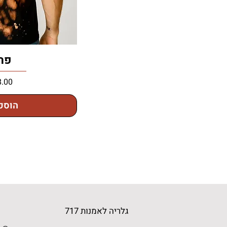
פר
מחיר
הוספ
גלריה לאמנות 717