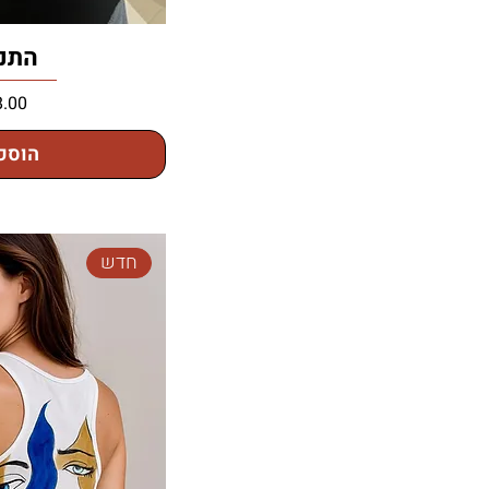
התנ
מחיר
הוספ
חדש