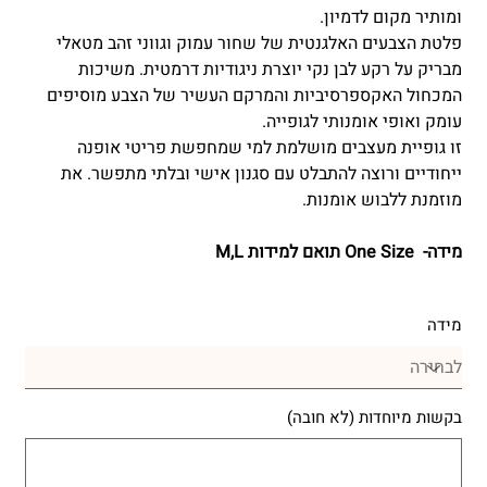
ומותיר מקום לדמיון.
פלטת הצבעים האלגנטית של שחור עמוק וגווני זהב מטאלי
מבריק על רקע לבן נקי יוצרת ניגודיות דרמטית. משיכות
המכחול האקספרסיביות והמרקם העשיר של הצבע מוסיפים
עומק ואופי אומנותי לגופייה.
זו גופיית מעצבים מושלמת למי שמחפשת פריטי אופנה
ייחודיים ורוצה להתבלט עם סגנון אישי ובלתי מתפשר. את
מוזמנת ללבוש אומנות.
מידה- One Size תואם למידות M,L
מידה
בקשות מיוחדות (לא חובה)
עד
500
תווים.