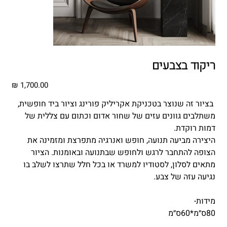
ריקוד בצבעים
מחיר
בציור זה שנוצר בטכניקת אקריליק פורינג וציור ביד חופשית,
משתלבים גוונים עזים של שחור אדום וכתום עם צללית של
דמות רוקדת.
היצירה מביעה תנועה, חופש ואנרגיה מתפרצת ומזמינה את
הצופה להתחבר לרגש ולחופש שבתנועה ובאומנות. הציור
מתאים לסלון, לסטודיו למשרד או בכל חלל שתרצו לשלב בו
נגיעה עזה של צבע.
מידות-
80ס״מ*60ס״מ