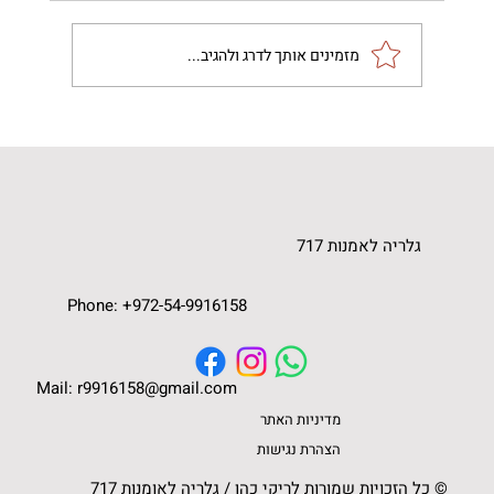
מזמינים אותך לדרג ולהגיב...
טכניקת "אקריליק פורינג", מה זה ואיך יוצרים
ציור מודרני מטורף בקלי קלות
גלריה לאומנות
גלריה לאמנות 717
Phone: +972-54-9916158
Mail: r9916158@gmail.com
מדיניות האתר
הצהרת נגישות
© כל הזכויות שמורות לריקי כהן / גלריה לאומנות 717