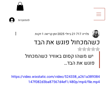
להתחברות
יה לאומנות
גלריה 717
21 ביולי 2025
זמן קריאה 1 דקות
כשהמכחול פוגש את הבד
דירוג של NaN מתוך 5 כוכבים
 יש משהו קסום באוויר כשהמכחול 
פוגש את הבד…
https://video.wixstatic.com/video/524338_a261a389384
147f082d3ba87567d4ef1/480p/mp4/file.mp4